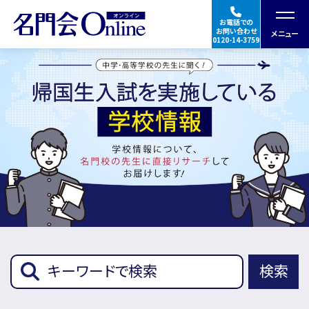
お電話での
お問い合わせ
メニュー
0120-14-3759
授業の特徴・料金
合格実績・体験談
指導講師
★Googleの口コミを見る
ご入会の流れ
検索
帰国生入試学校
イベント
情報