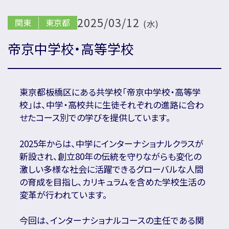
2025/03/12
関東
東京都
(水)
国内の方新規お問い合わせ
帝京中学校・高等学校
海外の方新規お問い合わせ
東京都板橋区にある共学校「帝京中学校・高等学
校」は、中学・高校共に生徒それぞれの進路に合わ
せたコース別での学びを提供しています。
会社概要
プライバシーポリシー
カスタマーハラスメントに対する基本方針
2025年からは、中学にインターナショナルクラスが
リソー教育グループについて
プロ教師募集
新設され、創立80年の伝統を守りながらも変化の
合格体験談・入試分析資料プレゼント
激しい多様な社会に活躍できるグローバルな人間
の育成を目指し、カリキュラムを含めた学校生活の
変革が行われています。
名門会 公式SNS
今回は、インターナショナルコースの主任である関