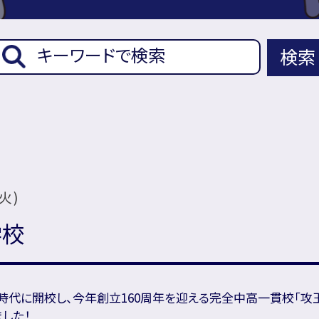
検索
(火)
学校
時代に開校し、今年創立160周年を迎える完全中高一貫校「攻
した！