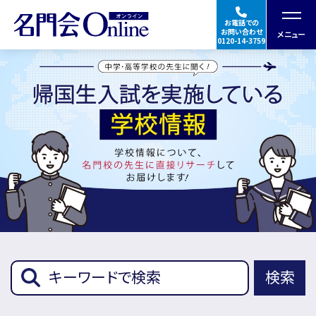
お電話での
お問い合わせ
メニュー
0120-14-3759
授業の特徴・料金
合格実績・体験談
指導講師
★Googleの口コミを見る
ご入会の流れ
検索
帰国生入試学校
イベント
情報