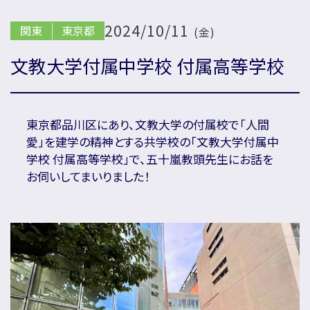
2024/10/11
関東
東京都
(金)
国内の方新規お問い合わせ
文教大学付属中学校 付属高等学校
海外の方新規お問い合わせ
東京都品川区にあり、文教大学の付属校で「人間
愛」を建学の精神とする共学校の「文教大学付属中
学校 付属高等学校」で、五十嵐教頭先生にお話を
会社概要
プライバシーポリシー
お伺いしてまいりました！
カスタマーハラスメントに対する基本方針
リソー教育グループについて
プロ教師募集
合格体験談・入試分析資料プレゼント
名門会 公式SNS