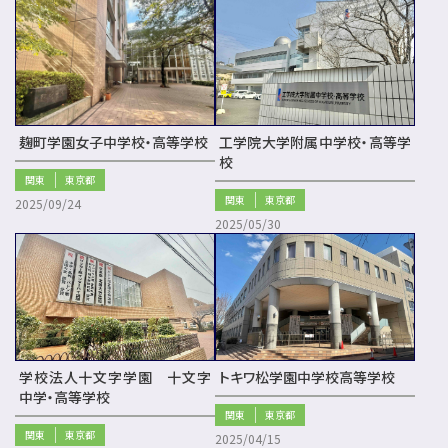
麹町学園女子中学校・高等学校
工学院大学附属中学校・高等学
校
関東
東京都
関東
東京都
2025/09/24
2025/05/30
学校法人十文字学園 十文字
トキワ松学園中学校高等学校
中学・高等学校
関東
東京都
関東
東京都
2025/04/15