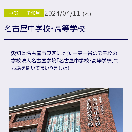
2024/04/11
中部
愛知県
(木)
国内の方新規お問い合わせ
名古屋中学校・高等学校
海外の方新規お問い合わせ
愛知県名古屋市東区にあり、中高一貫の男子校の
学校法人名古屋学院「名古屋中学校・高等学校」で
お話を聞いてまいりました！
会社概要
プライバシーポリシー
カスタマーハラスメントに対する基本方針
リソー教育グループについて
プロ教師募集
合格体験談・入試分析資料プレゼント
名門会 公式SNS