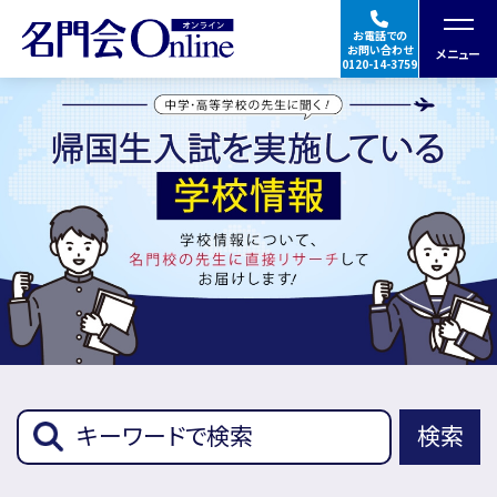
お電話での
お問い合わせ
メニュー
0120-14-3759
授業の特徴・料金
合格実績・体験談
指導講師
★Googleの口コミを見る
ご入会の流れ
検索
帰国生入試学校
イベント
情報