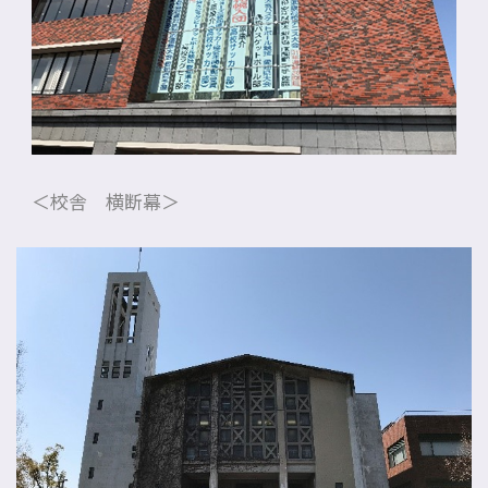
名門会note「プロが明かす合格のヒント」
＜校舎 横断幕＞