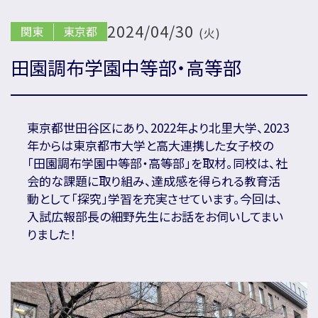
2024/04/30
関東
東京都
(火)
国内の方新規お問い合わせ
田園調布学園中等部・高等部
海外の方新規お問い合わせ
東京都世田谷区にあり、2022年より北里大学、2023
年からは東京都市大学と高大連携した女子校の
「田園調布学園中等部・高等部」を取材。同校は、社
会社概要
プライバシーポリシー
会的な課題に取り組み、達成感を得られる教育活
カスタマーハラスメントに対する基本方針
動として「探究」学習を充実させています。今回は、
リソー教育グループについて
プロ教師募集
入試広報部長の細野先生にお話をお伺いしてまい
合格体験談・入試分析資料プレゼント
りました！
名門会 公式SNS