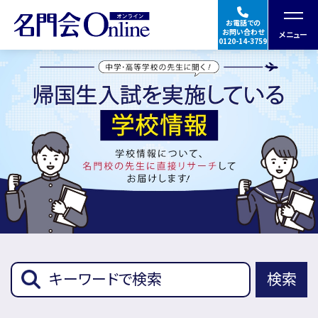
お電話での
お問い合わせ
メニュー
0120-14-3759
授業の特徴・料金
合格実績・体験談
指導講師
★Googleの口コミを見る
ご入会の流れ
検索
帰国生入試学校
イベント
情報