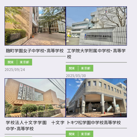
麹町学園女子中学校・高等学校
工学院大学附属中学校・高等学
校
関東
東京都
関東
東京都
2025/09/24
2025/05/30
学校法人十文字学園 十文字
トキワ松学園中学校高等学校
中学・高等学校
関東
東京都