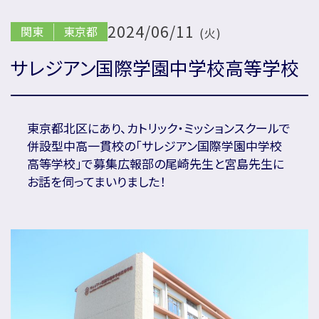
2024/06/11
関東
東京都
(火)
国内の方新規お問い合わせ
サレジアン国際学園中学校高等学校
海外の方新規お問い合わせ
東京都北区にあり、カトリック・ミッションスクールで
併設型中高一貫校の「サレジアン国際学園中学校
高等学校」で募集広報部の尾崎先生と宮島先生に
会社概要
プライバシーポリシー
お話を伺ってまいりました！
カスタマーハラスメントに対する基本方針
リソー教育グループについて
プロ教師募集
合格体験談・入試分析資料プレゼント
名門会 公式SNS