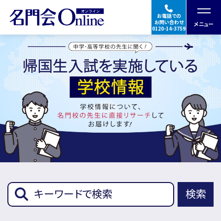
お電話での
お問い合わせ
メニュー
0120-14-3759
授業の特徴・料金
合格実績・体験談
指導講師
★Googleの口コミを見る
ご入会の流れ
検索
帰国生入試学校
イベント
情報