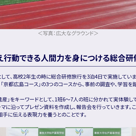
＜写真：広大なグラウンド＞
え行動できる人間力を身につける総合研
して、高校2年生の時に総合研修旅行を3泊4日で実施していま
」、「京都広島コース」の3つのコースから、事前の調査や、学習
遺産」をキーワードとして、1班6～7人の班に分かれて実体験し
ーマに沿ってプレゼン資料を作成し、報告会を行っていきます。
相手に伝える表現力を養うとのことです。