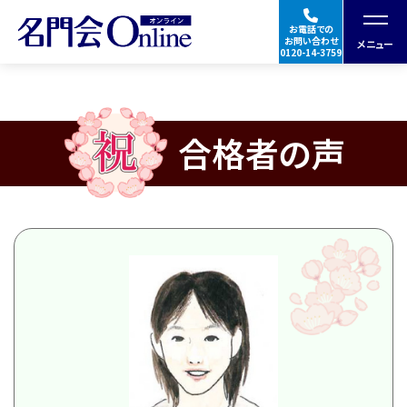
お電話での
お問い合わせ
メニュー
0120-14-3759
授業の特徴・料金
合格者の声
合格実績・体験談
指導講師
★Googleの口コミを見る
ご入会の流れ
帰国生入試学校
イベント
情報