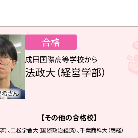
合格
成田国際高等学校から
法政大（経営学部）
【その他の合格校】
済）、二松学舎大（国際政治経済）、千葉商科大（商経）